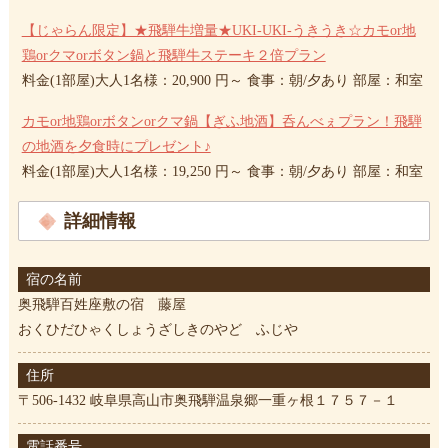
【じゃらん限定】★飛騨牛増量★UKI-UKI-うきうき☆カモor地
鶏orクマorボタン鍋と飛騨牛ステーキ２倍プラン
料金(1部屋)大人1名様：20,900 円～ 食事：朝/夕あり 部屋：和室
カモor地鶏orボタンorクマ鍋【ぎふ地酒】呑んべぇプラン！飛騨
の地酒を夕食時にプレゼント♪
料金(1部屋)大人1名様：19,250 円～ 食事：朝/夕あり 部屋：和室
詳細情報
宿の名前
奥飛騨百姓座敷の宿 藤屋
おくひだひゃくしょうざしきのやど ふじや
住所
〒506-1432 岐阜県高山市奥飛騨温泉郷一重ヶ根１７５７－１
電話番号