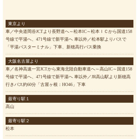
東京より
車／中央道岡谷JCTより長野道へ～松本IC～松本ＩＣから国道158
号線で平湯へ、471号線で新平湯へ 車以外／松本駅よりバスで
「平湯バスターミナル」下車、新穂高行バス乗換
大阪名古屋より
車／名神高速一宮JCTから東海北陸自動車道へ～高山IC～国道158
号線で平湯へ、471号線で新平湯へ 車以外／JR高山駅より新穂高
行きバス約60分「古屋ヶ根：HO46」下車
最寄り駅１
高山
最寄り駅２
松本